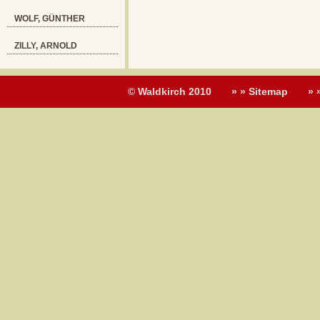
WOLF, GÜNTHER
ZILLY, ARNOLD
© Waldkirch 2010
» » Sitemap
» 