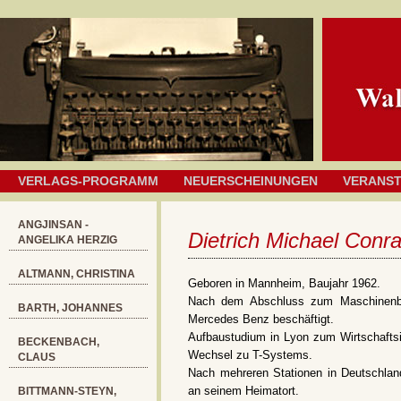
VERLAGS-PROGRAMM
NEUERSCHEINUNGEN
VERANS
ANGJINSAN -
Dietrich Michael Conr
ANGELIKA HERZIG
ALTMANN, CHRISTINA
Geboren in Mannheim, Baujahr 1962.
Nach dem Abschluss zum Maschinenba
BARTH, JOHANNES
Mercedes Benz beschäftigt.
Aufbaustudium in Lyon zum Wirtschaftsi
BECKENBACH,
Wechsel zu T-Systems.
CLAUS
Nach mehreren Stationen in Deutschlan
an seinem Heimatort.
BITTMANN-STEYN,