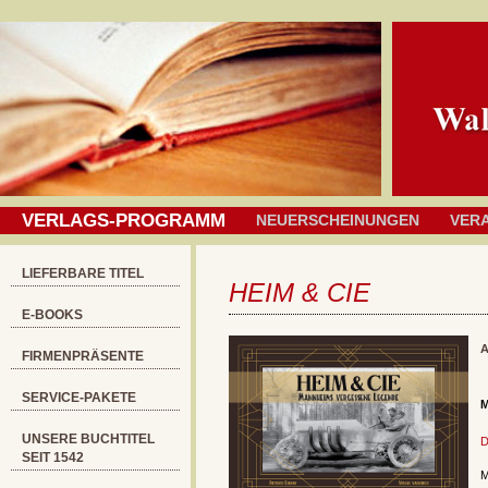
VERLAGS-PROGRAMM
NEUERSCHEINUNGEN
VER
LIEFERBARE TITEL
HEIM & CIE
E-BOOKS
A
FIRMENPRÄSENTE
SERVICE-PAKETE
M
UNSERE BUCHTITEL
D
SEIT 1542
M