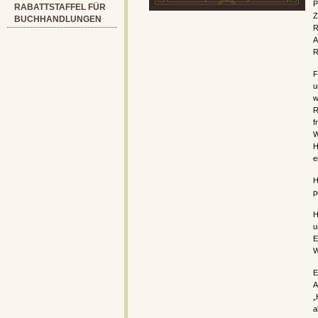
P
RABATTSTAFFEL FÜR
Z
BUCHHANDLUNGEN
R
A
R
F
u
w
R
f
W
H
e
H
p
H
u
E
W
E
A
a