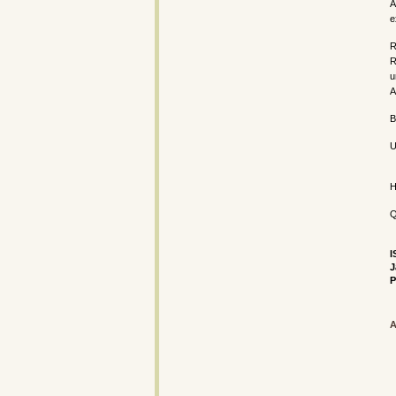
A
e
R
R
u
A
B
U
H
Q
I
J
P
A