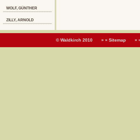
WOLF, GÜNTHER
ZILLY, ARNOLD
© Waldkirch 2010
» » Sitemap
» 