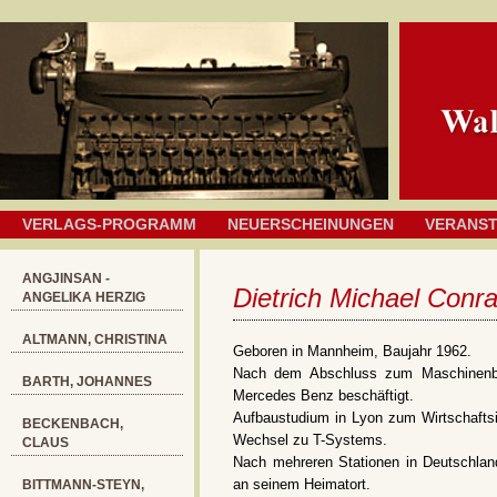
VERLAGS-PROGRAMM
NEUERSCHEINUNGEN
VERANS
ANGJINSAN -
Dietrich Michael Conr
ANGELIKA HERZIG
ALTMANN, CHRISTINA
Geboren in Mannheim, Baujahr 1962.
Nach dem Abschluss zum Maschinenba
BARTH, JOHANNES
Mercedes Benz beschäftigt.
Aufbaustudium in Lyon zum Wirtschaftsi
BECKENBACH,
Wechsel zu T-Systems.
CLAUS
Nach mehreren Stationen in Deutschlan
an seinem Heimatort.
BITTMANN-STEYN,