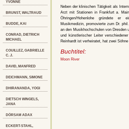
YVONNE
Neben der klinischen Tätigkeit als Intern
Arzt mit Stationen in Frankfurt a. Mai
BRUNST, WALTRAUD
Öhringen/Hohenlohe gründete er ei
BUDDE, KAI
Musikmedizin, promovierte zum Dr. phil.
an den Musikhochschulen von Dresden und 
CONRAD, DIETRICH
und künstlerischer Leiter verschiedene
MICHAEL
Reinhardt ist verheiratet, hat zwei Söhne
Buchtitel:
COUILLEZ, GABRIELLE
C. J.
Moon River
DAVID, MANFRED
DEICHMANN, SIMONE
DHIRANANDA, YOGI
DIETSCH WINGELS,
JANA
DÖRSAM ADAX
ECKERT-STAHL,