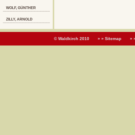
WOLF, GÜNTHER
ZILLY, ARNOLD
© Waldkirch 2010
» » Sitemap
» 