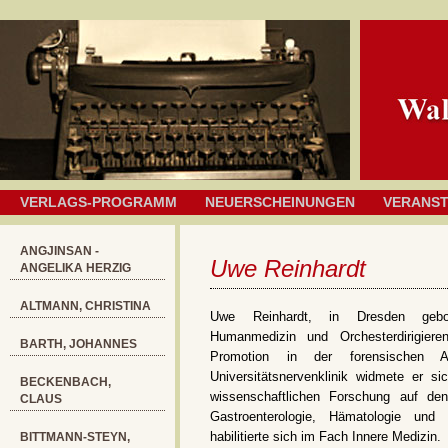
VERLAGS-PROGRAMM
NEUERSCHEINUNGEN
VERANS
ANGJINSAN -
Uwe Reinhardt
ANGELIKA HERZIG
ALTMANN, CHRISTINA
Uwe Reinhardt, in Dresden gebor
Humanmedizin und Orchesterdirigiere
BARTH, JOHANNES
Promotion in der forensischen Ab
Universitätsnervenklinik widmete er si
BECKENBACH,
wissenschaftlichen Forschung auf de
CLAUS
Gastroenterologie, Hämatologie und
habilitierte sich im Fach Innere Medizin.
BITTMANN-STEYN,