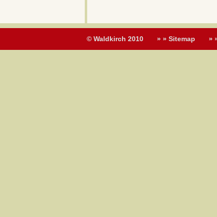
© Waldkirch 2010
» » Sitemap
» 