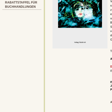
V
RABATTSTAFFEL FÜR
s
BUCHHANDLUNGEN
z
e
u
B
S
v
d
G
T
A
D
I
I
J
P
A