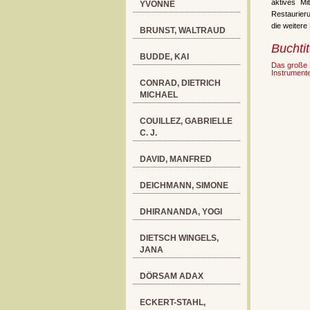
aktives Mi
YVONNE
Restaurier
die weiter
BRUNST, WALTRAUD
Buchtit
BUDDE, KAI
Das große 
Instrument
CONRAD, DIETRICH
MICHAEL
COUILLEZ, GABRIELLE
C. J.
DAVID, MANFRED
DEICHMANN, SIMONE
DHIRANANDA, YOGI
DIETSCH WINGELS,
JANA
DÖRSAM ADAX
ECKERT-STAHL,