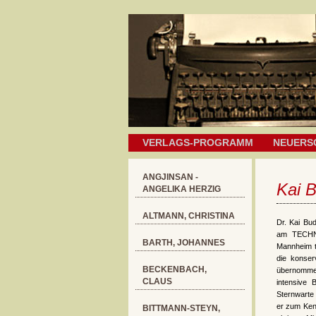
VERLAGS-PROGRAMM
NEUERS
ANGJINSAN -
Kai 
ANGELIKA HERZIG
ALTMANN, CHRISTINA
Dr. Kai Bu
am TECHN
BARTH, JOHANNES
Mannheim t
die konser
BECKENBACH,
übernomme
CLAUS
intensive 
Sternwarte
er zum Ken
BITTMANN-STEYN,