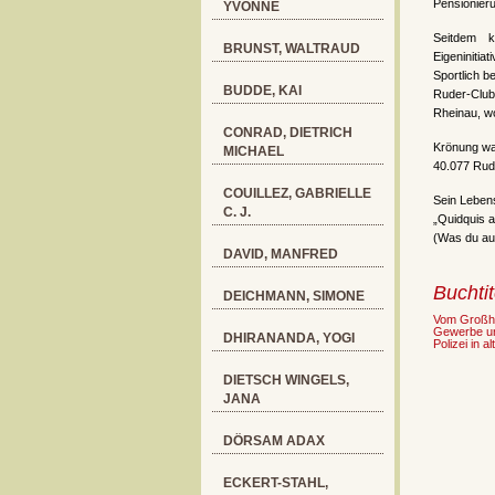
Pensionieru
YVONNE
Seitdem 
BRUNST, WALTRAUD
Eigeninitia
Sportlich b
BUDDE, KAI
Ruder-Club
Rheinau, w
CONRAD, DIETRICH
Krönung wa
MICHAEL
40.077 Rude
COUILLEZ, GABRIELLE
Sein Lebens
C. J.
„Quidquis a
(Was du au
DAVID, MANFRED
Buchtit
DEICHMANN, SIMONE
Vom Großhe
Gewerbe un
DHIRANANDA, YOGI
Polizei in a
DIETSCH WINGELS,
JANA
DÖRSAM ADAX
ECKERT-STAHL,