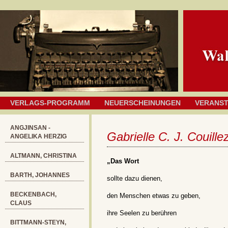
VERLAGS-PROGRAMM
NEUERSCHEINUNGEN
VERANS
ANGJINSAN -
Gabrielle C. J. Couille
ANGELIKA HERZIG
ALTMANN, CHRISTINA
„Das Wort
BARTH, JOHANNES
sollte dazu dienen,
BECKENBACH,
den Menschen etwas zu geben,
CLAUS
ihre Seelen zu berühren
BITTMANN-STEYN,