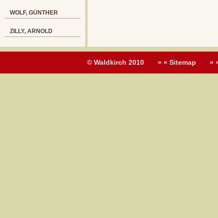
WOLF, GÜNTHER
ZILLY, ARNOLD
© Waldkirch 2010
» » Sitemap
» 