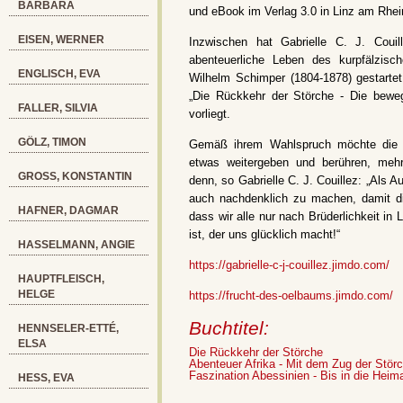
BARBARA
und eBook im Verlag 3.0 in Linz am Rhein
EISEN, WERNER
Inzwischen hat Gabrielle C. J. Coui
abenteuerliche Leben des kurpfälzis
ENGLISCH, EVA
Wilhelm Schimper (1804-1878) gestarte
„Die Rückkehr der Störche - Die bew
FALLER, SILVIA
vorliegt.
GÖLZ, TIMON
Gemäß ihrem Wahlspruch möchte die Aut
etwas weitergeben und berühren, mehr
GROSS, KONSTANTIN
denn, so Gabrielle C. J. Couillez: „Als A
auch nachdenklich zu machen, damit d
HAFNER, DAGMAR
dass wir alle nur nach Brüderlichkeit in
ist, der uns glücklich macht!“
HASSELMANN, ANGIE
https://gabrielle-c-j-couillez.jimdo.com/
HAUPTFLEISCH,
HELGE
https://frucht-des-oelbaums.jimdo.com/
Buchtitel:
HENNSELER-ETTÉ,
ELSA
Die Rückkehr der Störche
Abenteuer Afrika - Mit dem Zug der Stör
Faszination Abessinien - Bis in die Heim
HESS, EVA