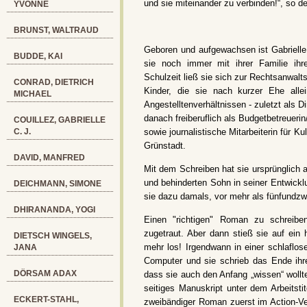
und sie miteinander zu verbinden!“, so de
YVONNE
BRUNST, WALTRAUD
Geboren und aufgewachsen ist Gabrielle 
BUDDE, KAI
sie noch immer mit ihrer Familie ih
Schulzeit ließ sie sich zur Rechtsanwalts
CONRAD, DIETRICH
Kinder, die sie nach kurzer Ehe alle
MICHAEL
Angestelltenverhältnissen - zuletzt als 
danach freiberuflich als Budgetbetreueri
COUILLEZ, GABRIELLE
C. J.
sowie journalistische Mitarbeiterin für Ku
Grünstadt.
DAVID, MANFRED
Mit dem Schreiben hat sie ursprünglich 
und behinderten Sohn in seiner Entwick
DEICHMANN, SIMONE
sie dazu damals, vor mehr als fünfundzw
DHIRANANDA, YOGI
Einen "richtigen" Roman zu schreiben
zugetraut. Aber dann stieß sie auf ein 
DIETSCH WINGELS,
mehr los! Irgendwann in einer schlaflo
JANA
Computer und sie schrieb das Ende ih
DÖRSAM ADAX
dass sie auch den Anfang „wissen“ wollt
seitiges Manuskript unter dem Arbeit
ECKERT-STAHL,
zweibändiger Roman zuerst im Action-Ve