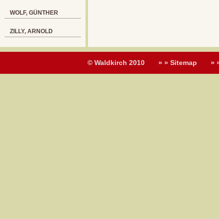
WOLF, GÜNTHER
ZILLY, ARNOLD
© Waldkirch 2010
» » Sitemap
» 