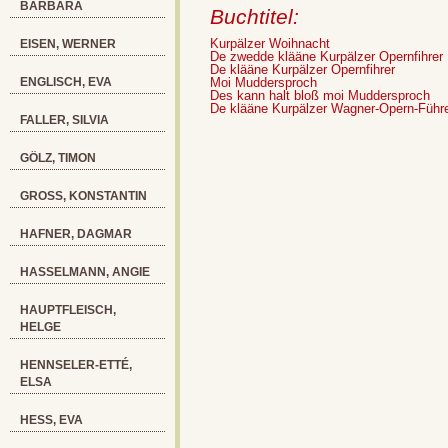
BARBARA
Buchtitel:
Kurpälzer Woihnacht
EISEN, WERNER
De zwedde klääne Kurpälzer Opernfihrer
De klääne Kurpälzer Opernfihrer
ENGLISCH, EVA
Moi Muddersproch
Des kann halt bloß moi Muddersproch
De klääne Kurpälzer Wagner-Opern-Führ
FALLER, SILVIA
GÖLZ, TIMON
GROSS, KONSTANTIN
HAFNER, DAGMAR
HASSELMANN, ANGIE
HAUPTFLEISCH,
HELGE
HENNSELER-ETTÉ,
ELSA
HESS, EVA