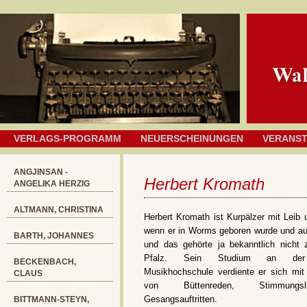
VERLAGS-PROGRAMM
NEUERSCHEINUNGEN
VERANS
ANGJINSAN -
Herbert Kromath
ANGELIKA HERZIG
ALTMANN, CHRISTINA
Herbert Kromath ist Kurpälzer mit Leib
wenn er in Worms geboren wurde und au
BARTH, JOHANNES
und das gehörte ja bekanntlich nicht z
Pfalz. Sein Studium an der
BECKENBACH,
Musikhochschule verdiente er sich mi
CLAUS
von Büttenreden, Stimmungs
Gesangsauftritten.
BITTMANN-STEYN,