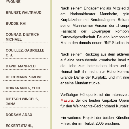
YVONNE
Nach seinem Engagement als Mitglied 
BRUNST, WALTRAUD
am Nationaltheater Mannheim, gr
Kurpfalzchor mit Berufssängern. Bekan
BUDDE, KAI
seiner Mannheimer Version der „Tramp
Fasnacht der Löwenjäger kompon
CONRAD, DIETRICH
Carnevalgesellschaft Feuerio komponie
MICHAEL
Mal in den damals neuen RNF-Studios int
COUILLEZ, GABRIELLE
Nach seinem Rückzug aus dem aktiven S
C. J.
auf eine bezaubernde kroatische Insel 
die Liebe zum heimischen Idiom und a
DAVID, MANFRED
Heimat ließ ihn nicht zur Ruhe kom
DEICHMANN, SIMONE
Grande Dame der Kurpfalz, und mit ihrer 
er seine Mundartstücke.
DHIRANANDA, YOGI
Vorläufiger Höhepunkt ist die intensi
DIETSCH WINGELS,
Mazura
, der die beiden Kurpälzer Opernf
JANA
für den Weihnachts-Gedichtband Kurpälz
DÖRSAM ADAX
Ein weiteres Projekt der beiden Künstle
Fihrer, der im Herbst 2006 erschien.
ECKERT-STAHL,