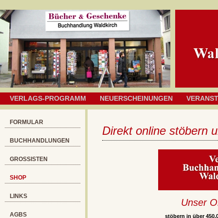
VERLAGS-PROGRAMM
NEUERSCHEINUNGEN
VERANS
FORMULAR
Direkt online stöbern 
BUCHHANDLUNGEN
GROSSISTEN
SHOP
LINKS
Unser O
AGBS
stöbern in über 450