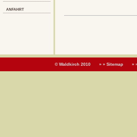
ANFAHRT
© Waldkirch 2010
» » Sitemap
» 