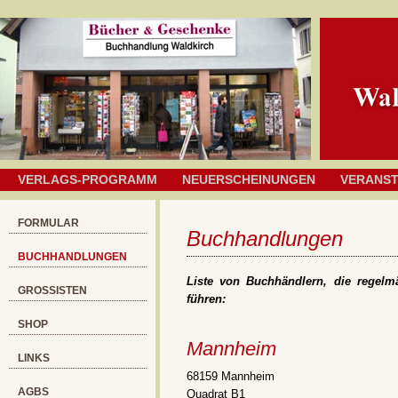
VERLAGS-PROGRAMM
NEUERSCHEINUNGEN
VERANS
FORMULAR
Buchhandlungen
BUCHHANDLUNGEN
Liste von Buchhändlern, die regelm
GROSSISTEN
führen:
SHOP
Mannheim
LINKS
68159 Mannheim
AGBS
Quadrat B1