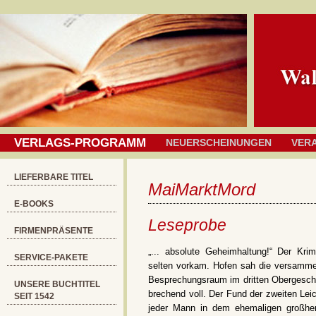
VERLAGS-PROGRAMM
NEUERSCHEINUNGEN
VER
LIEFERBARE TITEL
MaiMarktMord
E-BOOKS
Leseprobe
FIRMENPRÄSENTE
„... absolute Geheimhaltung!“ Der Kri
SERVICE-PAKETE
selten vorkam. Hofen sah die versammelt
Besprechungsraum im dritten Obergesch
UNSERE BUCHTITEL
brechend voll. Der Fund der zweiten Lei
SEIT 1542
jeder Mann in dem ehemaligen großher