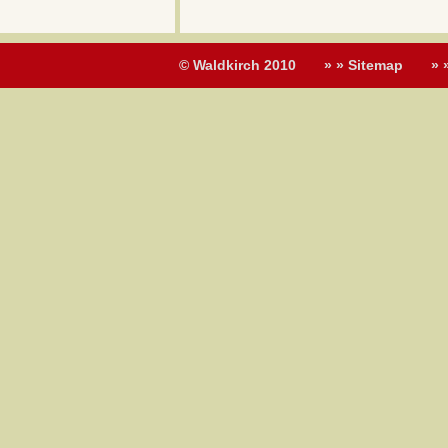
© Waldkirch 2010
» » Sitemap
» 