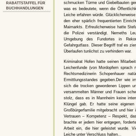
schmucken Türme und Giebelbauten gen
RABATTSTAFFEL FÜR
BUCHHANDLUNGEN
was es bedeutete, wenn die Öffentlichke
Leiche erfahren würde. Glücklicherweis
den eher spärlich frequentierten Einri
Maimarkts. Erfreulicherweise hatte Ste
die Polizei verständigt. Nemeths Le
Umgebung des Fundortes in Rekordz
Gefahrgutfass. Dieser Begriff traf es zi
Überlaufen tunlichst zu verhindern war.
Kriminalrat Hofen hatte seinen Mitarbei
Leichenfunde (von Mordopfern sprach 
Rechtsmedizinerin Schopenhauer natü
Ermittlungsstandes gegeben.Der wie im
sich die trocken gewordenen Lippen u
versammelten Männer und Frauen schwe
stolz, dass es in Mannheim keine inte
Klüngel gab. Er hatte seine eigenen 
Großbürgerfamilie mitgebracht und hier 
Vertrauen – Kompetenz – Respekt, das
brachte er jedem hier entgegen, fordert
Arbeit ein, die hier geleistet wurde. Vi
Leiche unter Verschluss halten...