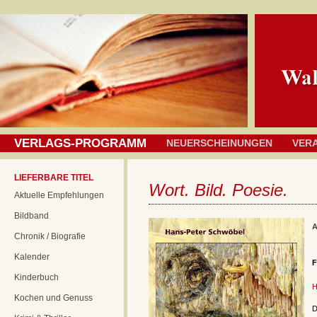
VERLAGS-PROGRAMM
NEUERSCHEINUNGEN
VER
LIEFERBARE TITEL
Wort. Bild. Poesie.
Aktuelle Empfehlungen
Bildband
A
Chronik / Biografie
Kalender
F
Kinderbuch
H
Kochen und Genuss
D