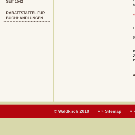
SEIT 1542
h
RABATTSTAFFEL FÜR
w
BUCHHANDLUNGEN
F
8
I
J
P
A
© Waldkirch 2010
» » Sitemap
» 