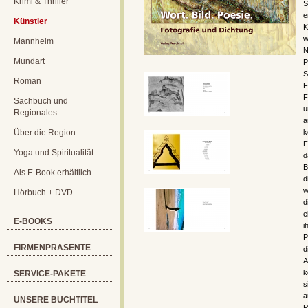
Krimi & Thriller
S
e
Künstler
K
w
Mannheim
N
Mundart
P
S
Roman
F
F
Sachbuch und
u
Regionales
a
Über die Region
k
F
Yoga und Spiritualität
d
B
Als E-Book erhältlich
d
w
Hörbuch + DVD
d
e
E-BOOKS
i
P
FIRMENPRÄSENTE
d
A
k
SERVICE-PAKETE
s
a
UNSERE BUCHTITEL
P