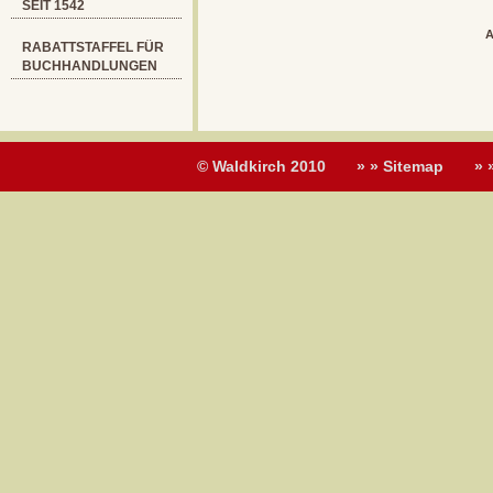
SEIT 1542
A
RABATTSTAFFEL FÜR
BUCHHANDLUNGEN
© Waldkirch 2010
» » Sitemap
» 