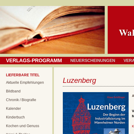
VERLAGS-PROGRAMM
NEUERSCHEINUNGEN
VER
LIEFERBARE TITEL
Luzenberg
Aktuelle Empfehlungen
Bildband
A
Chronik / Biografie
Kalender
M
Kinderbuch
Kochen und Genuss
K