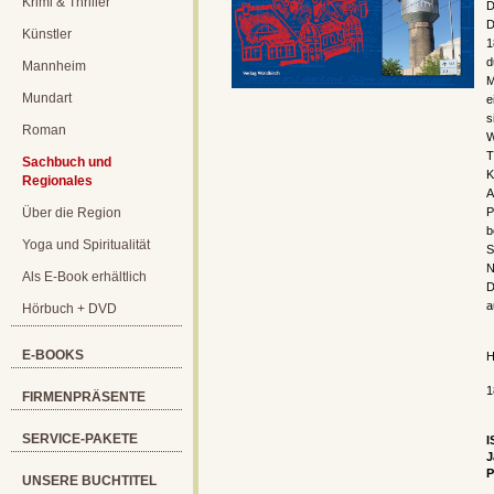
Krimi & Thriller
D
D
Künstler
1
d
Mannheim
M
Mundart
e
s
Roman
W
T
Sachbuch und
K
Regionales
A
Über die Region
P
b
Yoga und Spiritualität
S
N
Als E-Book erhältlich
D
a
Hörbuch + DVD
E-BOOKS
H
1
FIRMENPRÄSENTE
SERVICE-PAKETE
I
J
P
UNSERE BUCHTITEL