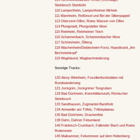
Steinbruch Steinbühl
110 Lampertheim, Lampertheimer Altrhein
111 Mannheim, Reißinsel und Bei der Silberpappel
113 Oberzent-Olfen, Rotes Wasser von Olfen
114 Pfungstadt, Pfungstädter Moor
115 Reinheim, Reinheimer Teich
116 Schannenbach, Schannenbacher Moor
117 Schriesheim, Ölberg
118 Wachenheim/Deidesheim-Forst, Haardtrand „Am
Bechsteinkopf“
119 Waghäusel, Wagbachniederung
Sonstige Tracks:
120 Alzey-Weinheim, Fossilienfundstätten mit
Rundwanderweg
121 Jockgrim, Jockgrimer Tongruben
129 Bad Dürkheim, Kriemhildenstuhl, Römischer
Steinbruch
133 Sandhausen, Zugmantel-Bandholz
134 Annweiler am Trifels, Trifelsplateau
135 Bad Dürkheim, Drachenfels
138 Dahn, Dahner Felsenland
140 Fränkisch-Crumbach, Fallender Bach und Ruine
Rodenstein
145 Maikammer, Felsenmeer auf dem Hüttenberg