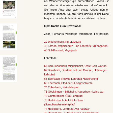
als Wandereinsteiger gut zurechtfinden. Wenn Sie
also das schöne Wetter wieder nach draußen lockt,
Sie Ihrem Auto aber auch etwas Urlaub gönnen
möchten, können Sie alle Ausflugsziele in der Regel
bequem mit öffentlichen Verkehrsmitteln erreichen.
Gpx-Tracks zum Download:
Zoos, Tierparks, Wildparks, Vogelparks, Falknereien:
29 Wachenheim, Kurpfalzpark
46 Lorsch, Vogelschutz- und Lehrpark Birkengarten
48 Schifferstadt, Vogelpark
Lehrpfade:
66 Bad Schönborn-Mingolsheim, Obst-Gen-Garten
67 Bensheim, Ortsteile Zell und Gronau, Hohlwege-
Lehrpfad
68 Eberbach, Rotwild-Lehrpfad Holdergrund
69 Eberbach, Pfad der Flussgeschichte
70 Epfenbach, Naturlehrpfad
71 Göcklingen – Billigheim, Kaiserbach-Lehrpfad
72 Guntersblum, Öko-Lehrpfad
73 Heddesbach, Apfel-Info-Tour
(Steuobstwiesenlehrpfad)
74 Heidelberg, Lehrpfad „Via naturae“