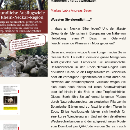
Mannheim und Ludwigshafen
Markus Latka
Andreas Bauer
Wussten Sie eigentlich, ...?
... dass am Neckar Biber leben? Und der älteste
Beleg für den Menschen in Europa aus der Nähe von
Heidelberg stammt? Dass im Odenwald
fleischfressende Pflanzen im Moor gedeihen?
Diese und weitere witzige Anmerkungen finden Sie in
diesem Buch. Es stellt zudem eine ganze Menge von
Ausflugs­zielen vor. Entdecken Sie naturkundliche
Besonderheiten in der Rhein-Neckar-Region und
erkunden Sie ein Stück Erdgeschichte im Steinbruch
oder oft verborgene Eigenheiten der Natur durch die
Hinweise auf Naturlehrpfaden. Vielleicht wagen Sie
sich auch hoch hinaus auf einen Baumwipfelpfad
oder tief hinein in die Erde in eine Tropfsteinhöhle.
Dieses Buch führt Sie auf verschlungenen Pfaden
durch Naturschutzgebiete, zu exotischen Pflanzen in
Botanische Gärten und zu faszinierenden Tieren in
Zoos. Einige Ausflugsziele bieten sich herrlich für
eine kurze Wanderung an. Und mit den detaillierten
Wegbeschreibungen und der aufgezeichneten Route
zum Download per QR-Code werden Sie sich auch