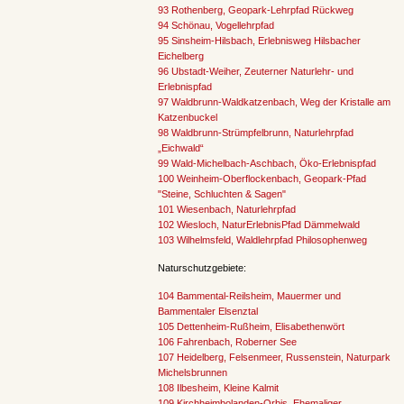
93 Rothenberg, Geopark-Lehrpfad Rückweg
94 Schönau, Vogellehrpfad
95 Sinsheim-Hilsbach, Erlebnisweg Hilsbacher
Eichelberg
96 Ubstadt-Weiher, Zeuterner Naturlehr- und
Erlebnispfad
97 Waldbrunn-Waldkatzenbach, Weg der Kristalle am
Katzenbuckel
98 Waldbrunn-Strümpfelbrunn, Naturlehrpfad
„Eichwald“
99 Wald-Michelbach-Aschbach, Öko-Erlebnispfad
100 Weinheim-Oberflockenbach, Geopark-Pfad
"Steine, Schluchten & Sagen"
101 Wiesenbach, Naturlehrpfad
102 Wiesloch, NaturErlebnisPfad Dämmelwald
103 Wilhelmsfeld, Waldlehrpfad Philosophenweg
Naturschutzgebiete:
104 Bammental-Reilsheim, Mauermer und
Bammentaler Elsenztal
105 Dettenheim-Rußheim, Elisabethenwört
106 Fahrenbach, Roberner See
107 Heidelberg, Felsenmeer, Russenstein, Naturpark
Michelsbrunnen
108 Ilbesheim, Kleine Kalmit
109 Kirchheimbolanden-Orbis, Ehemaliger