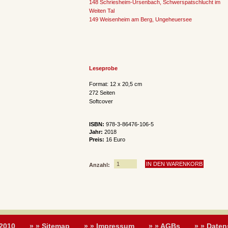
148 Schriesheim-Ursenbach, Schwerspatschlucht im
Weiten Tal
149 Weisenheim am Berg, Ungeheuersee
Leseprobe
Format: 12 x 20,5 cm
272 Seiten
Softcover
ISBN:
978-3-86476-106-5
Jahr:
2018
Preis:
16 Euro
Anzahl:
 2010
» » Sitemap
» » Impressum
» » AGBs
» » Daten