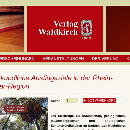
ERSCHEINUNGEN
VERANSTALTUNGEN
DER VERLAG
K
kundliche Ausflugsziele in der Rhein-
ar-Region
Anzahl:
150 Streifzüge zu botanischen, geologischen,
paläontologischen und zoologischen
Sehenswürdigkeiten im Umkreis von Heidelberg,