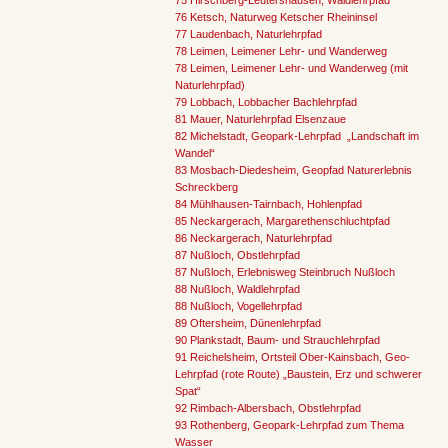
75 Hirschberg-Leutershausen, Waldlehrpfad
76 Ketsch, Naturweg Ketscher Rheininsel
77 Laudenbach, Naturlehrpfad
78 Leimen, Leimener Lehr- und Wanderweg
78 Leimen, Leimener Lehr- und Wanderweg (mit
Naturlehrpfad)
79 Lobbach, Lobbacher Bachlehrpfad
81 Mauer, Naturlehrpfad Elsenzaue
82 Michelstadt, Geopark-Lehrpfad „Landschaft im
Wandel“
83 Mosbach-Diedesheim, Geopfad Naturerlebnis
Schreckberg
84 Mühlhausen-Tairnbach, Hohlenpfad
85 Neckargerach, Margarethenschluchtpfad
86 Neckargerach, Naturlehrpfad
87 Nußloch, Obstlehrpfad
87 Nußloch, Erlebnisweg Steinbruch Nußloch
88 Nußloch, Waldlehrpfad
88 Nußloch, Vogellehrpfad
89 Oftersheim, Dünenlehrpfad
90 Plankstadt, Baum- und Strauchlehrpfad
91 Reichelsheim, Ortsteil Ober-Kainsbach, Geo-
Lehrpfad (rote Route) „Baustein, Erz und schwerer
Spat“
92 Rimbach-Albersbach, Obstlehrpfad
93 Rothenberg, Geopark-Lehrpfad zum Thema
Wasser