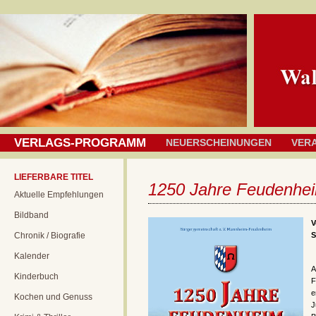
VERLAGS-PROGRAMM
NEUERSCHEINUNGEN
VER
LIEFERBARE TITEL
1250 Jahre Feudenhe
Aktuelle Empfehlungen
Bildband
V
Chronik / Biografie
S
Kalender
A
Kinderbuch
F
e
Kochen und Genuss
J