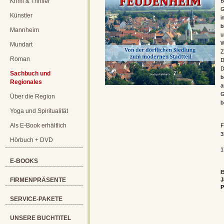
Krimi & Thriller
B
G
Künstler
i
b
Mannheim
u
W
Mundart
Z
Roman
D
D
Sachbuch und
b
Regionales
a
G
Über die Region
b
Yoga und Spiritualität
Als E-Book erhältlich
F
3
Hörbuch + DVD
1
E-BOOKS
I
FIRMENPRÄSENTE
J
P
SERVICE-PAKETE
UNSERE BUCHTITEL