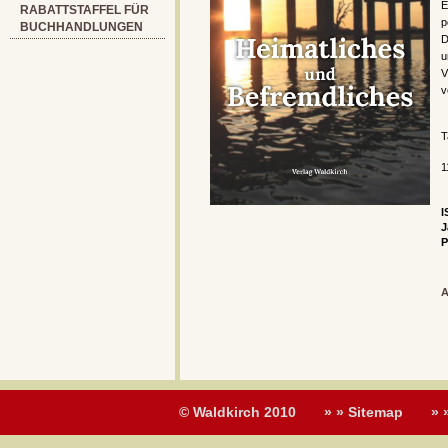
E
RABATTSTAFFEL FÜR
p
BUCHHANDLUNGEN
D
u
V
v
T
1
I
J
P
A
© Waldkirch 2010
» » Sitemap
» 