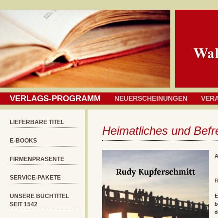
VERLAGS-PROGRAMM
NEUERSCHEINUNGEN
VER
LIEFERBARE TITEL
Heimatliches und Befr
E-BOOKS
A
FIRMENPRÄSENTE
SERVICE-PAKETE
R
UNSERE BUCHTITEL
E
SEIT 1542
b
d