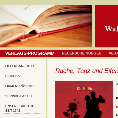
VERLAGS-PROGRAMM
NEUERSCHEINUNGEN
VER
LIEFERBARE TITEL
Rache, Tanz und Eifer
E-BOOKS
A
FIRMENPRÄSENTE
SERVICE-PAKETE
E
UNSERE BUCHTITEL
I
SEIT 1542
D