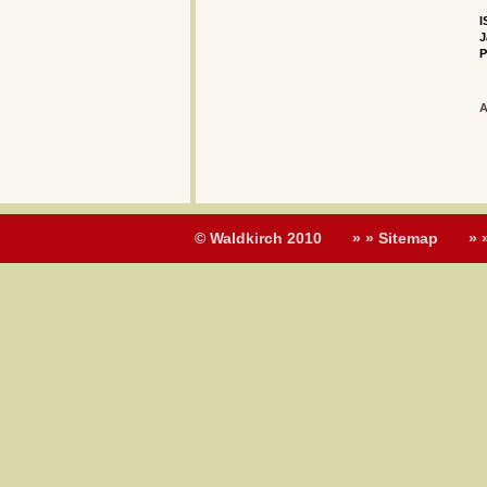
I
J
P
A
© Waldkirch 2010
» » Sitemap
» 