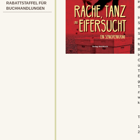
i
RABATTSTAFFEL FÜR
d
BUCHHANDLUNGEN
I
S
a
S
m
f
B
I
O
ü
T
E
g
T
z
w
k
T
1
2