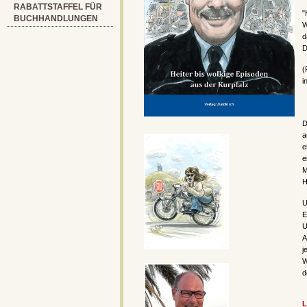
RABATTSTAFFEL FÜR
"
BUCHHANDLUNGEN
W
d
D
(
i
D
a
e
e
M
H
U
E
U
A
j
W
d
L