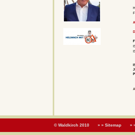
H
F
A
D
F
I
I
I
J
P
A
© Waldkirch 2010
» » Sitemap
» 