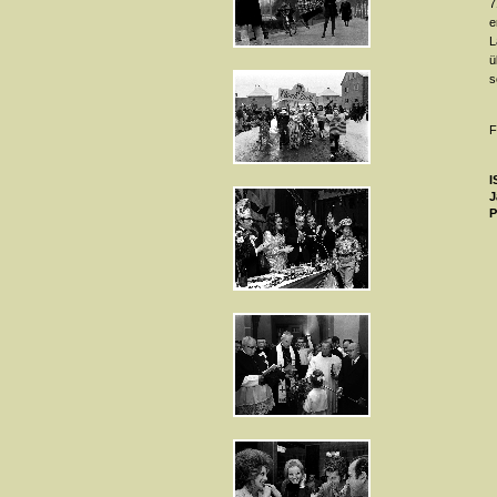
7
e
L
ü
s
F
I
J
P