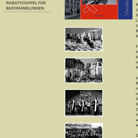
RABATTSTAFFEL FÜR
R
BUCHHANDLUNGEN
J
S
L
1
B
K
F
I
K
V
W
I
B
m
r
S
S
Z
V
w
a
D