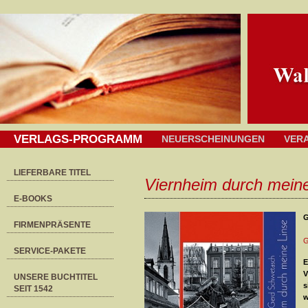
VERLAGS-PROGRAMM
NEUERSCHEINUNGEN
VER
LIEFERBARE TITEL
Viernheim durch meine
E-BOOKS
G
FIRMENPRÄSENTE
G
SERVICE-PAKETE
E
V
UNSERE BUCHTITEL
s
SEIT 1542
w