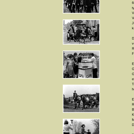
6
t
V
V
J
k
D
v
R
F
E
G
G
e
T
h
E
R
B
K
M
D